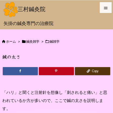
三村鍼灸院


矢掛の鍼灸専門の治療院
メニュ

サイド

ホーム
>

鍼灸雑学
>

鍼雑学

前へ
鍼の太さ

次へ
Copy

検索
「ハリ」と聞くと注射針を想像し「刺されると痛い」と思
われているか方が多いので、ここで鍼の太さを説明しま
す。