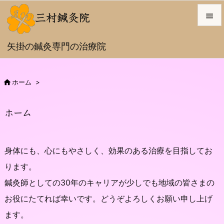

三村鍼灸院

矢掛の鍼灸専門の治療院
メニュ

サイド

ホーム
>

前へ
ホーム

次へ

身体にも、心にもやさしく、効果のある治療を目指してお
検索
ります。
鍼灸師としての30年のキャリアが少しでも地域の皆さまの
お役にたてれば幸いです。どうぞよろしくお願い申し上げ
ます。