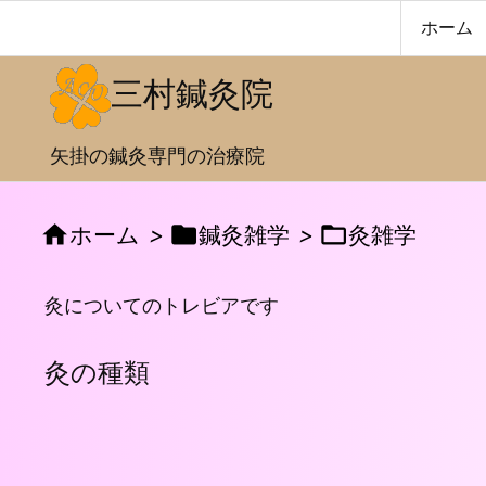
ホーム
三村鍼灸院
矢掛の鍼灸専門の治療院



ホーム
>
鍼灸雑学
>
灸雑学
灸についてのトレビアです
灸の種類