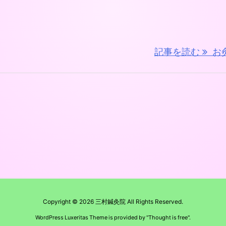
記事を読む
お
Copyright ©
2026
三村鍼灸院
All Rights Reserved.
WordPress Luxeritas Theme is provided by "
Thought is free
".