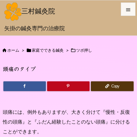
三村鍼灸院


矢掛の鍼灸専門の治療院
メニュ

サイド

ホーム
>

家庭でできる鍼灸
>

ツボ押し

前へ
頭痛のタイプ

次へ
Copy

検索
頭痛には、例外もありますが、大きく分けて『慢性・反復
性の頭痛』と『ふだん経験したことのない頭痛』に分ける
ことができます。